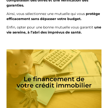
comparaison des offres et une vérification des
garanties.
Ainsi, vous sélectionnez une mutuelle qui vous
protège
efficacement sans dépasser votre budget.
Enfin, opter pour une bonne mutuelle vous garantit
une
vie sereine, à l’abri des imprévus de santé.
Le crédit immobilier est un prêt accordé par
Le financement de
une banque ou un organisme financier pour
financer l’achat d’un bien immobilier,
votre crédit immobilier
Lire la suite