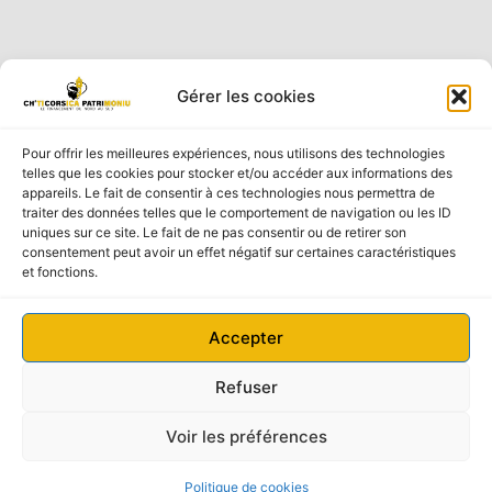
Gérer les cookies
Pour offrir les meilleures expériences, nous utilisons des technologies
telles que les cookies pour stocker et/ou accéder aux informations des
appareils. Le fait de consentir à ces technologies nous permettra de
traiter des données telles que le comportement de navigation ou les ID
uniques sur ce site. Le fait de ne pas consentir ou de retirer son
Adresse
consentement peut avoir un effet négatif sur certaines caractéristiques
Fano 20230 SAN-NICOLAO
et fonctions.
Téléphone
06 16 58 91 64
Email
Accepter
sandro.raimondi@chticorsicapatrimoniu.fr
Refuser
Ⓒ2026 - Tous droits réservés
Site créé par IP7V
–
Mentions légales
Voir les préférences
Un crédit vous engage et doit être remboursé. Vérifiez vos
capacités de remboursement avant de vous engager.
Politique de cookies