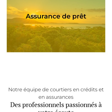
Vous recherchez une assurance emprunteur
pour votre achat immobilier? Découvrez les
Assurance de prêt
assurances de prêt Ch'ti Corsica Patrimoniu
Lire la suite
Notre équipe de courtiers en crédits et
en assurances
Des professionnels passionnés à