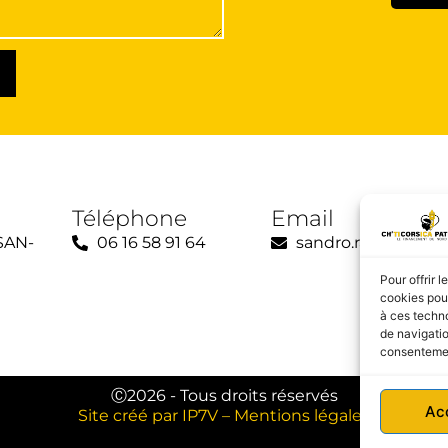
Téléphone
Email
SAN-
06 16 58 91 64
sandro.raimondi@ch
Pour offrir 
cookies pour
à ces techn
de navigatio
consentement
Ⓒ2026 - Tous droits réservés
Ac
Site créé par IP7V
–
Mentions légales